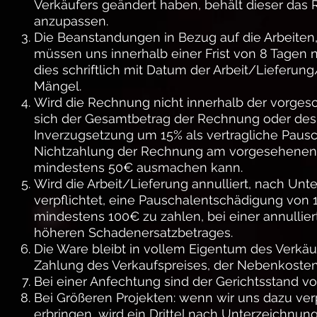
Verkäufers geändert haben, behält dieser das Re
anzupassen.
Die Beanstandungen in Bezug auf die Arbeite
müssen uns innerhalb einer Frist von 8 Tagen 
dies schriftlich mit Datum der Arbeit/Lieferu
Mängel.
Wird die Rechnung nicht innerhalb der vorgesc
sich der Gesamtbetrag der Rechnung oder des
Inverzugsetzung um 15% als vertragliche Pau
Nichtzahlung der Rechnung am vorgesehenen Fä
mindestens 50€ ausmachen kann.
Wird die Arbeit/Lieferung annulliert, nach Unte
verpflichtet, eine Pauschalentschädigung von 
mindestens 100€ zu zahlen, bei einer annullier
höheren Schadenersatzbetrages.
Die Ware bleibt in vollem Eigentum des Verkäu
Zahlung des Verkaufspreises, der Nebenkosten
Bei einer Anfechtung sind der Gerichtsstand v
Bei Größeren Projekten: wenn wir uns dazu verp
erbringen, wird ein Drittel nach Unterzeichnung