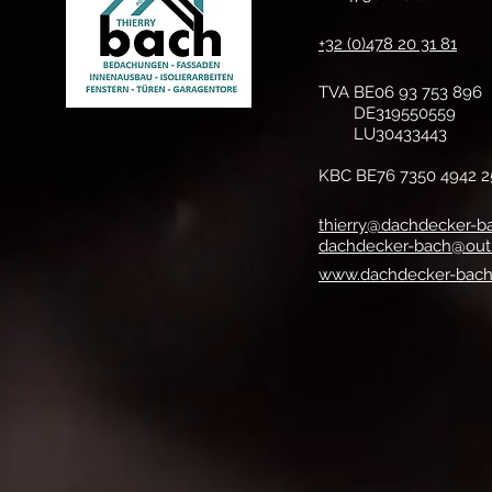
+32 (0)478 20 31 81
TVA BE06 93 753 896
DE319550559
LU30433443
KBC BE76 7350 4942 2
thierry@dachdecker-b
dachdecker-bach@out
www.dachdecker-bac