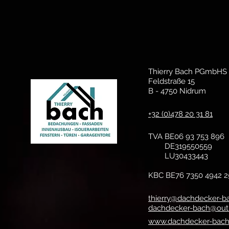
Thierry Bach PGmbHS
Feldstraße 15
B - 4750 Nidrum
+32 (0)478 20 31 81
TVA BE06 93 753 896
DE319550559
LU30433443
KBC BE76 7350 4942 2
thierry@dachdecker-b
dachdecker-bach@out
www.dachdecker-bac