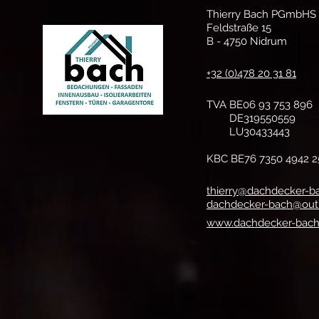
Thierry Bach PGmbHS
Feldstraße 15
B - 4750 Nidrum
+32 (0)478 20 31 81
TVA BE06 93 753 896
DE319550559
LU30433443
KBC BE76 7350 4942 2
thierry@dachdecker-b
dachdecker-bach@out
www.dachdecker-bac