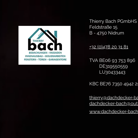
Thierry Bach PGmbHS
Feldstraße 15
B - 4750 Nidrum
+32 (0)478 20 31 81
TVA BE06 93 753 896
DE319550559
LU30433443
KBC BE76 7350 4942 2
thierry@dachdecker-b
dachdecker-bach@out
www.dachdecker-bac